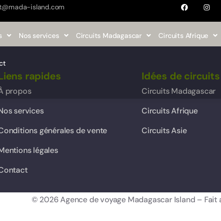
t@mada-island.com
s
Nos services
Circuits Madagascar
Circuits Afrique
ct
Liens rapides
Idées de circuits
À propos
Circuits Madagascar
Nos services
Circuits Afrique
Conditions générales de vente
Circuits Asie
Mentions légales
Contact
© 2026 Agence de voyage Madagascar Island – Fait