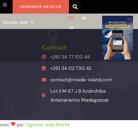
DEMANDER UN DEVIS
FR
EN
Circuits Asie
JA
Contact
+261 34 77 103 44
+261 34 02 730 42
contact@mada-island.com
Lot II M 67 J B Androhibe
Antananarivo Madagascar
 avec
par
l’agence web Bienfe