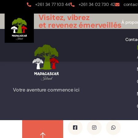
+261 34 77 103 44
+261 34 02 730 42
contac
Visitez, vibrez
À propo
et revenez émerveillés
Conta
Votre aventure commence ici