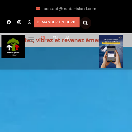
contact@mada-island.com
DEMANDER UN DEVIS
FR
EN
JA
Visitez, vibrez et revenez émerveillés